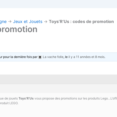
igne
→
Jeux et Jouets
→
Toys’R’Us : codes de promotion
promotion
ur pour la dernière fois par
La vache folle
, le
il y a 11 années et 8 mois
.
ique de jouets
Toys’R’Us
vous propose des promotions sur les produits Lego…L’off
produit LEGO.