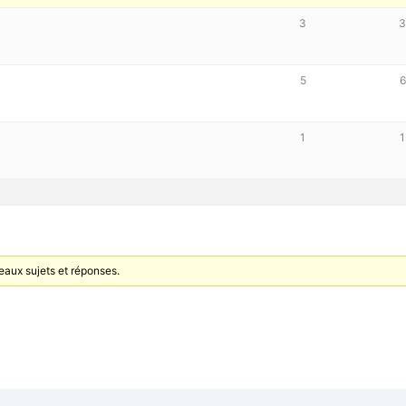
3
5
6
1
1
eaux sujets et réponses.