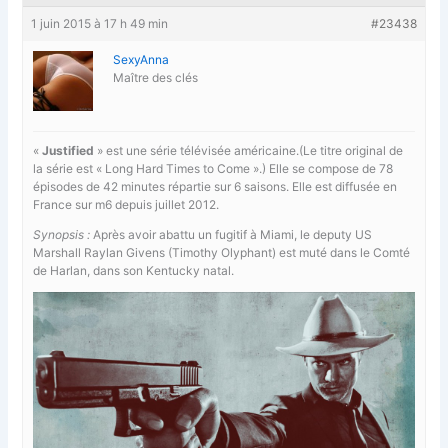
1 juin 2015 à 17 h 49 min
#23438
SexyAnna
Maître des clés
«
Justified
» est une série télévisée américaine.(Le titre original de
la série est « Long Hard Times to Come ».) Elle se compose de 78
épisodes de 42 minutes répartie sur 6 saisons. Elle est diffusée en
France sur m6 depuis juillet 2012.
Synopsis :
Après avoir abattu un fugitif à Miami, le deputy US
Marshall Raylan Givens (Timothy Olyphant) est muté dans le Comté
de Harlan, dans son Kentucky natal.