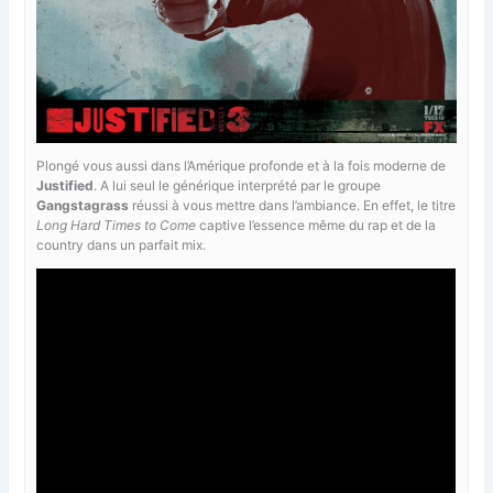
Plongé vous aussi dans l’Amérique profonde et à la fois moderne de
Justified
. A lui seul le générique interprété par le groupe
Gangstagrass
réussi à vous mettre dans l’ambiance. En effet, le titre
Long Hard Times to Come
captive l’essence même du rap et de la
country dans un parfait mix.