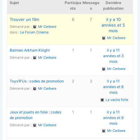
Sujet
Participa
Message
Dernière
nts
s
publication
Trouver un film
6
7
il y a 10
années et 5
Démarré par :
Mr Cerbere
mois
dans :
Le Forum Cinema
Mr Cerbere
Batman Arkham Knight
1
1
il y a 11
années et 3
Démarré par :
Mr Cerbere
mois
Mr Cerbere
Toys’R’Us : codes de promotion
2
2
il y a 11
années et 8
Démarré par :
Mr Cerbere
mois
La vache folle
Jeux et jouets en folie : codes
1
1
il y a 11
de promotion
années et 9
mois
Démarré par :
Mr Cerbere
Mr Cerbere