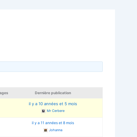
ages
Dernière publication
7
il y a 10 années et 5 mois
Mr Cerbere
il y a 11 années et 8 mois
Johanna