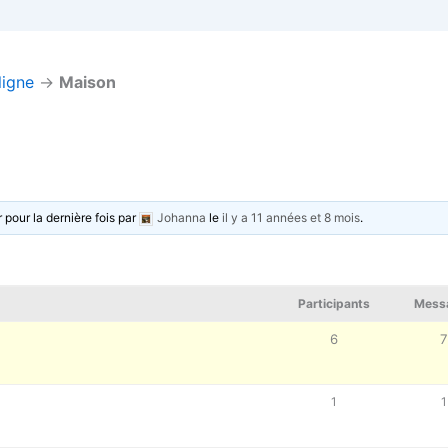
ligne
→
Maison
r pour la dernière fois par
Johanna
le
il y a 11 années et 8 mois
.
Participants
Mess
6
1
1