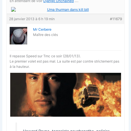
En attendant de voir
Django Unchained
….
28 janvier 2013 à 6 h 19 min
#11679
Mr Cerbere
Maître des clés
Il repasse Speed sur Tmc ce soir (28/01/13).
Le premier volet est pas mal. La suite est par contre strictement pas
à la hauteur.
Howard Payne, terroriste psychopathe, policier