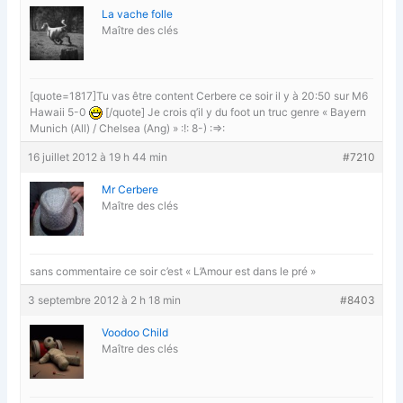
La vache folle
Maître des clés
[quote=1817]Tu vas être content Cerbere ce soir il y à 20:50 sur M6
Hawaii 5-0
[/quote] Je crois q’il y du foot un truc genre « Bayern
Munich (All) / Chelsea (Ang) » :!: 8-) :=>:
16 juillet 2012 à 19 h 44 min
#7210
Mr Cerbere
Maître des clés
sans commentaire ce soir c’est « L’Amour est dans le pré »
3 septembre 2012 à 2 h 18 min
#8403
Voodoo Child
Maître des clés