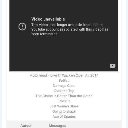
Motörhead – Live @ Wacken Open Air 2014
Setlist:
Damage Case
Over the Top
The Chase Is Better Than the Catch
Rock It
Lost Woman Blues
Going to Brazil
Ace of Spades
Auteur
Messages