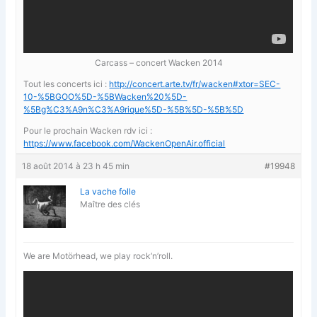
Carcass – concert Wacken 2014
Tout les concerts ici :
http://concert.arte.tv/fr/wacken#xtor=SEC-
10-%5BGOO%5D-%5BWacken%20%5D-
%5Bg%C3%A9n%C3%A9rique%5D-%5B%5D-%5B%5D
Pour le prochain Wacken rdv ici :
https://www.facebook.com/WackenOpenAir.official
18 août 2014 à 23 h 45 min
#19948
La vache folle
Maître des clés
We are Motörhead, we play rock’n’roll.