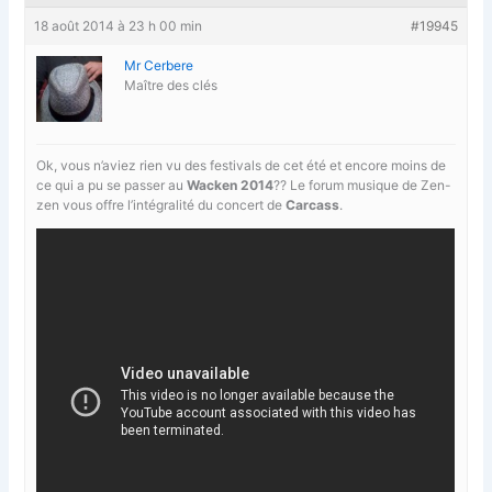
18 août 2014 à 23 h 00 min
#19945
Mr Cerbere
Maître des clés
Ok, vous n’aviez rien vu des festivals de cet été et encore moins de
ce qui a pu se passer au
Wacken 2014
?? Le forum musique de Zen-
zen vous offre l’intégralité du concert de
Carcass
.