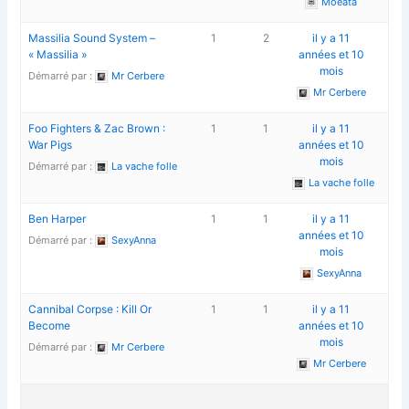
Moeata
Massilia Sound System –
1
2
il y a 11
« Massilia »
années et 10
mois
Démarré par :
Mr Cerbere
Mr Cerbere
Foo Fighters & Zac Brown :
1
1
il y a 11
War Pigs
années et 10
mois
Démarré par :
La vache folle
La vache folle
Ben Harper
1
1
il y a 11
années et 10
Démarré par :
SexyAnna
mois
SexyAnna
Cannibal Corpse : Kill Or
1
1
il y a 11
Become
années et 10
mois
Démarré par :
Mr Cerbere
Mr Cerbere