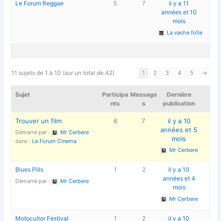
Le Forum Reggae
5
7
il y a 11
années et 10
mois
La vache folle
11 sujets de 1 à 10 (sur un total de 42)
1
2
3
4
5
→
Sujet
Participa
Message
Dernière
nts
s
publication
Trouver un film
6
7
il y a 10
années et 5
Démarré par :
Mr Cerbere
mois
dans :
Le Forum Cinema
Mr Cerbere
Blues Pills
1
2
il y a 10
années et 4
Démarré par :
Mr Cerbere
mois
Mr Cerbere
Motocultor Festival
1
2
il y a 10