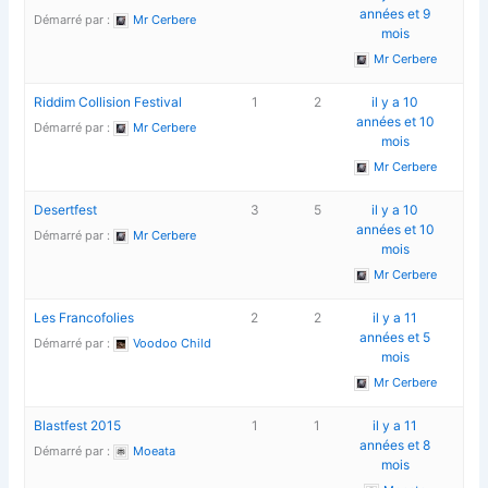
années et 9
Démarré par :
Mr Cerbere
mois
Mr Cerbere
Riddim Collision Festival
1
2
il y a 10
années et 10
Démarré par :
Mr Cerbere
mois
Mr Cerbere
Desertfest
3
5
il y a 10
années et 10
Démarré par :
Mr Cerbere
mois
Mr Cerbere
Les Francofolies
2
2
il y a 11
années et 5
Démarré par :
Voodoo Child
mois
Mr Cerbere
Blastfest 2015
1
1
il y a 11
années et 8
Démarré par :
Moeata
mois