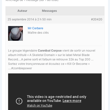
Auteur
Messages
25 septembre 2014 à 2 h 50 min
#20420
Mr Cerbere
Maître des clés
Le groupe légendaire
Cannibal Corpse
vient de sortir un nouvel
album intitulé « A Skeletal Domain » sur le label Metal Blade
Record….A peine sorti et l’album se retrouve 32è au Top 200 …
Sortez votre tronçonneuse et écoutez ce « Kill Or Become »
….#zombiepower