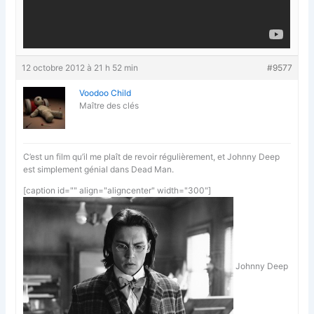
12 octobre 2012 à 21 h 52 min
#9577
Voodoo Child
Maître des clés
C’est un film qu’il me plaît de revoir régulièrement, et Johnny Deep
est simplement génial dans Dead Man.
[caption id="" align="aligncenter" width="300"]
Johnny Deep