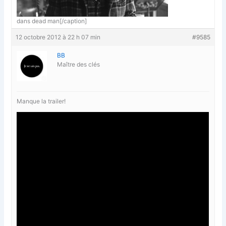
dans dead man[/caption]
12 octobre 2012 à 22 h 07 min
#9585
BB
Maître des clés
Manque la trailer!