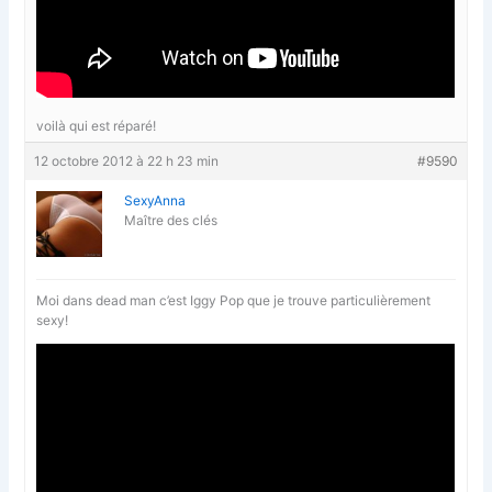
voilà qui est réparé!
12 octobre 2012 à 22 h 23 min
#9590
SexyAnna
Maître des clés
Moi dans dead man c’est Iggy Pop que je trouve particulièrement
sexy!