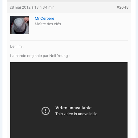
28 mai 2012 à 18 h 34 min
#2048
Mr Cerbere
Maître des clés
Le film :
La bande originale par Neil Young :