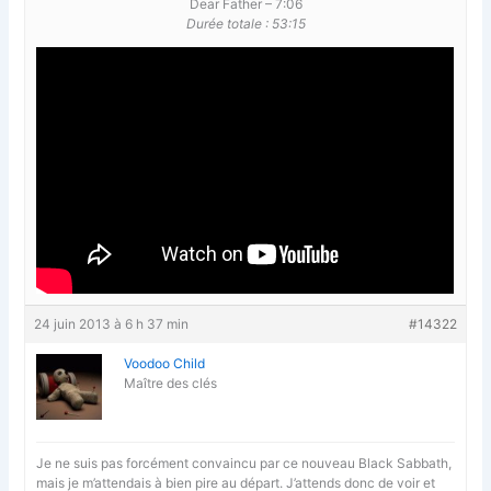
Dear Father – 7:06
Durée totale : 53:15
24 juin 2013 à 6 h 37 min
#14322
Voodoo Child
Maître des clés
Je ne suis pas forcément convaincu par ce nouveau Black Sabbath,
mais je m’attendais à bien pire au départ. J’attends donc de voir et