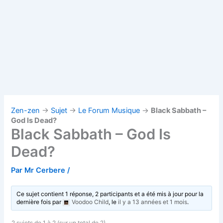
Zen-zen
→
Sujet
→
Le Forum Musique
→
Black Sabbath –
God Is Dead?
Black Sabbath – God Is
Dead?
Par
Mr Cerbere
/
Ce sujet contient 1 réponse, 2 participants et a été mis à jour pour la
dernière fois par
Voodoo Child
, le
il y a 13 années et 1 mois
.
2 sujets de 1 à 2 (sur un total de 2)