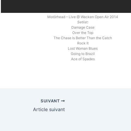
Motörhead – Live @ Wacken Open Air 2014
Setlist:
Damage Case
Over the Top
The Chase Is Better Than the Catch
Rock It
Lost Woman Blues
Going to Brazil
Ace of Spades
SUIVANT
Article suivant