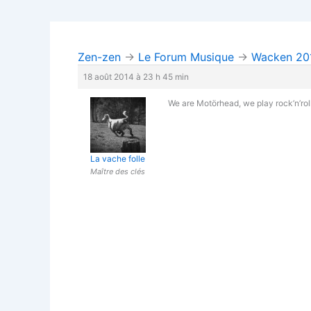
Zen-zen
→
Le Forum Musique
→
Wacken 20
18 août 2014 à 23 h 45 min
We are Motörhead, we play rock’n’roll
La vache folle
Maître des clés