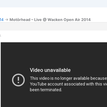
14
→
Motörhead – Live @ Wacken Open Air 2014
.