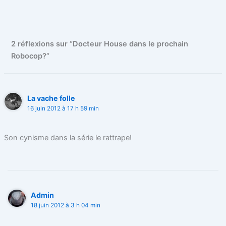
b
t
e
l
i
o
e
r
r
t
2 réflexions sur “Docteur House dans le prochain
o
r
e
Robocop?”
k
s
t
La vache folle
16 juin 2012 à 17 h 59 min
Son cynisme dans la série le rattrape!
Admin
18 juin 2012 à 3 h 04 min