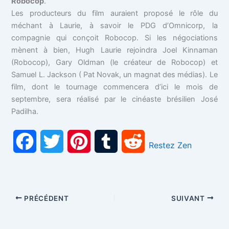
Robocop
.
Les producteurs du film auraient proposé le rôle du
méchant à Laurie, à savoir le PDG d’Omnicorp, la
compagnie qui conçoit Robocop. Si les négociations
mènent à bien, Hugh Laurie rejoindra Joel Kinnaman
(Robocop), Gary Oldman (le créateur de Robocop) et
Samuel L. Jackson ( Pat Novak, un magnat des médias). Le
film, dont le tournage commencera d’ici le mois de
septembre, sera réalisé par le cinéaste brésilien José
Padilha.
F
T
P
T
R
Restez Zen
a
w
i
u
e
c
i
n
m
d
PRÉCÉDENT
SUIVANT
e
t
t
b
d