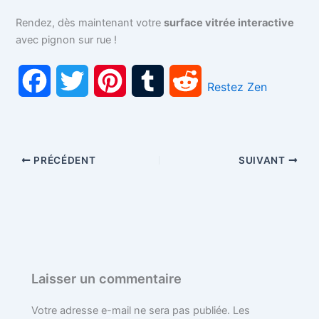
Rendez, dès maintenant votre
surface vitrée interactive
avec pignon sur rue !
F
T
P
T
R
Restez Zen
a
w
i
u
e
c
i
n
m
d
PRÉCÉDENT
SUIVANT
e
t
t
b
d
b
t
e
l
i
o
e
r
r
t
o
r
e
Laisser un commentaire
k
s
Votre adresse e-mail ne sera pas publiée.
Les