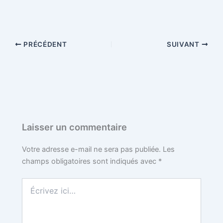
a
w
i
u
e
c
i
n
m
d
PRÉCÉDENT
SUIVANT
e
t
t
b
d
b
t
e
l
i
o
e
r
r
t
o
r
e
Laisser un commentaire
k
s
Votre adresse e-mail ne sera pas publiée.
Les
champs obligatoires sont indiqués avec
*
t
Écrivez
ici…