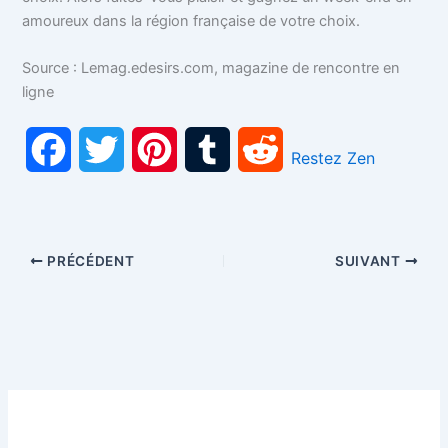
amoureux dans la région française de votre choix.
Source : Lemag.edesirs.com, magazine de rencontre en
ligne
F
T
P
T
R
Restez Zen
a
w
i
u
e
c
i
n
m
d
PRÉCÉDENT
SUIVANT
e
t
t
b
d
b
t
e
l
i
o
e
r
r
t
o
r
e