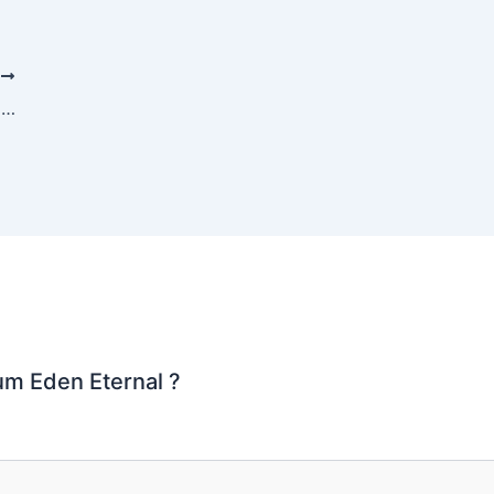
T
La préparation du duo de courgettes à la sauge et au Chaumes en gratin
um Eden Eternal ?