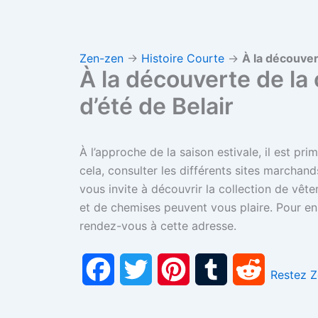
Zen-zen
→
Histoire Courte
→
À la découver
À la découverte de la
d’été de Belair
À l’approche de la saison estivale, il est pr
cela, consulter les différents sites marchan
vous invite à découvrir la collection de vê
et de chemises peuvent vous plaire. Pour en
rendez-vous à cette adresse.
F
T
P
T
R
Restez 
a
w
i
u
e