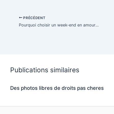
c
i
n
m
d
e
t
t
b
d
PRÉCÉDENT
Pourquoi choisir un week-end en amoureux pour faire durer l’union?
b
t
e
l
i
o
e
r
r
t
o
r
e
k
s
Publications similaires
t
Des photos libres de droits pas cheres