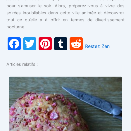
pour s’amuser le soir. Alors, préparez-vous à vivre des
soirées inoubliables dans cette ville animée et découvrez
tout ce qu’elle a à offrir en termes de divertissement
nocturne.
F
T
P
T
R
Restez Zen
a
w
i
u
e
Articles relatifs :
c
i
n
m
d
e
t
t
b
d
b
t
e
l
i
o
e
r
r
t
o
r
e