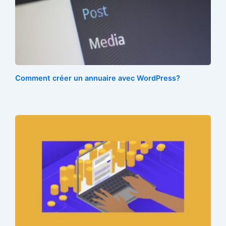
o
r
e
k
s
t
Comment créer un annuaire avec WordPress?