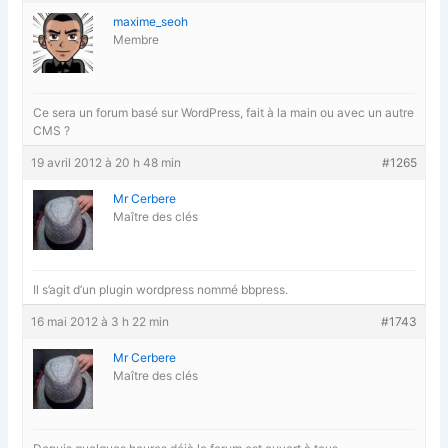
maxime_seoh
Membre
Ce sera un forum basé sur WordPress, fait à la main ou avec un autre
CMS ?
19 avril 2012 à 20 h 48 min
#1265
Mr Cerbere
Maître des clés
Il s’agit d’un plugin wordpress nommé bbpress.
16 mai 2012 à 3 h 22 min
#1743
Mr Cerbere
Maître des clés