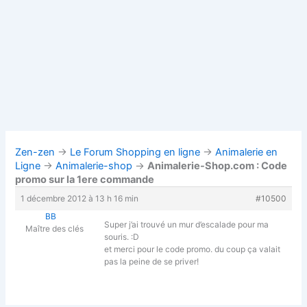
Zen-zen
→
Le Forum Shopping en ligne
→
Animalerie en
Ligne
→
Animalerie-shop
→
Animalerie-Shop.com : Code
promo sur la 1ere commande
1 décembre 2012 à 13 h 16 min
#10500
BB
Super j’ai trouvé un mur d’escalade pour ma
Maître des clés
souris. :D
et merci pour le code promo. du coup ça valait
pas la peine de se priver!