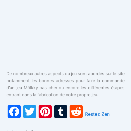
De nombreux autres aspects du jeu sont abordés sur le site
notamment les bonnes adresses pour faire la commande
d’un jeu Mölkky pas cher ou encore les différentes étapes
entrant dans la fabrication de votre propre jeu.
F
T
P
T
R
Restez Zen
a
w
i
u
e