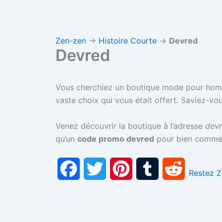
Zen-zen
→
Histoire Courte
→
Devred
Devred
Vous cherchiez un boutique mode pour homm
vaste choix qui vous était offert.
Saviez-vou
Venez découvrir la boutique à l’adresse
dev
qu’un
code promo devred
pour bien commenc
F
T
P
T
R
Restez 
a
w
i
u
e
c
i
n
m
d