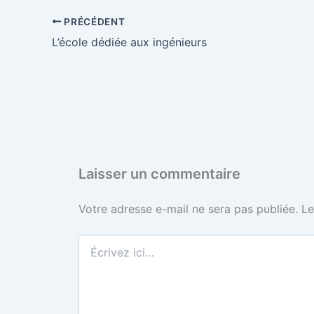
e
t
t
b
d
PRÉCÉDENT
L’école dédiée aux ingénieurs
b
t
e
l
i
o
e
r
r
t
o
r
e
k
s
Laisser un commentaire
t
Votre adresse e-mail ne sera pas publiée.
Le
Écrivez
ici…