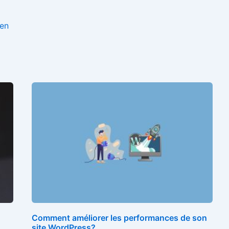
Zen
Comment améliorer les performances de son
site WordPress?