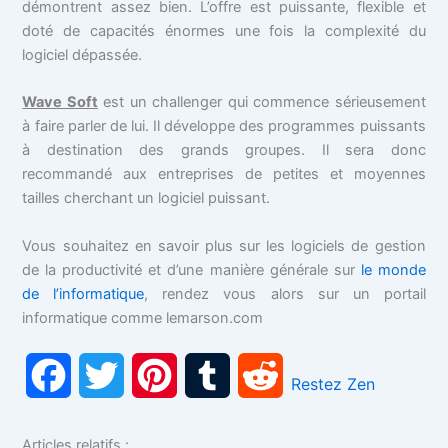
démontrent assez bien. L’offre est puissante, flexible et
doté de capacités énormes une fois la complexité du
logiciel dépassée.
Wave Soft
est un challenger qui commence sérieusement
à faire parler de lui. Il développe des programmes puissants
à destination des grands groupes. Il sera donc
recommandé aux entreprises de petites et moyennes
tailles cherchant un logiciel puissant.
Vous souhaitez en savoir plus sur les logiciels de gestion
de la productivité et d’une manière générale sur
le monde
de l’informatique
, rendez vous alors sur un portail
informatique comme lemarson.com
F
T
P
T
R
Restez Zen
a
w
i
u
e
Articles relatifs :