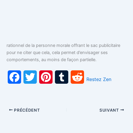
rationnel de la personne morale offrant le sac publicitaire
pour ne citer que cela, cela permet d’envisager ses
comportements, au moins de façon partielle.
F
T
P
T
R
Restez Zen
a
w
i
u
e
c
i
n
m
d
PRÉCÉDENT
SUIVANT
e
t
t
b
d
b
t
e
l
i