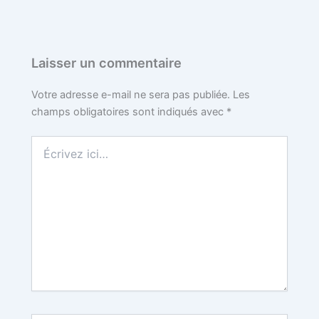
o
e
r
r
t
o
r
e
Laisser un commentaire
k
s
Votre adresse e-mail ne sera pas publiée.
Les
champs obligatoires sont indiqués avec
*
t
Écrivez
ici…