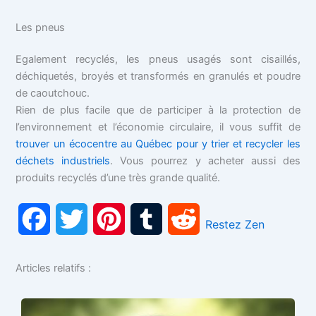
Les pneus
Egalement recyclés, les pneus usagés sont cisaillés,
déchiquetés, broyés et transformés en granulés et poudre
de caoutchouc.
Rien de plus facile que de participer à la protection de
l’environnement et l’économie circulaire, il vous suffit de
trouver un écocentre au Québec pour y trier et recycler les
déchets industriels
. Vous pourrez y acheter aussi des
produits recyclés d’une très grande qualité.
F
T
P
T
R
Restez Zen
a
w
i
u
e
Articles relatifs :
c
i
n
m
d
e
t
t
b
d