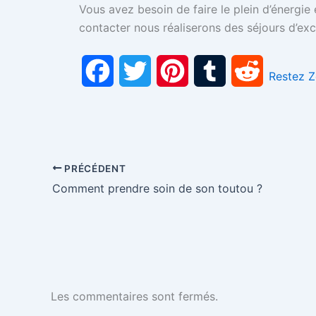
Vous avez besoin de faire le plein d’énergie 
contacter nous réaliserons des séjours d’ex
F
T
P
T
R
Restez 
a
w
i
u
e
c
i
n
m
d
e
t
t
b
d
PRÉCÉDENT
Comment prendre soin de son toutou ?
b
t
e
l
i
o
e
r
r
t
o
r
e
k
s
Les commentaires sont fermés.