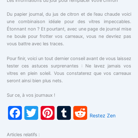
Les informations du jour pour remplacer votre chiffon
Du papier journal, du jus de citron et de l’eau chaude voici
une combinaison idéale pour des vitres impeccables.
Étonnant non ? Et pourtant, avec une page de journal mise
ne boule pour frotter vos carreaux, vous ne devriez pas
vous battre avec les traces.
Pour finir, voici un tout dernier conseil avant de vous laissez
tester ces astuces surprenantes : Ne lavez jamais vos
vitres en plein soleil. Vous constaterez que vos carreaux
seront ainsi bien plus nets.
Sur ce, à vos journaux !
F
T
P
T
R
Restez Zen
a
w
i
u
e
Articles relatifs :