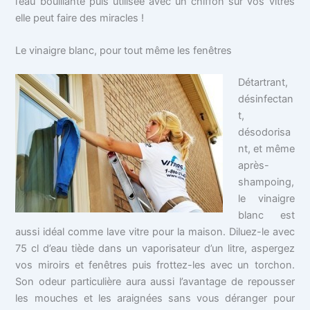
l’eau bouillante puis utilisée avec un chiffon sur vos vitres
elle peut faire des miracles !
Le vinaigre blanc, pour tout même les fenêtres
Détartrant,
désinfectan
t,
désodorisa
nt, et même
après-
shampoing,
le vinaigre
blanc est
aussi idéal comme lave vitre pour la maison. Diluez-le avec
75 cl d’eau tiède dans un vaporisateur d’un litre, aspergez
vos miroirs et fenêtres puis frottez-les avec un torchon.
Son odeur particulière aura aussi l’avantage de repousser
les mouches et les araignées sans vous déranger pour