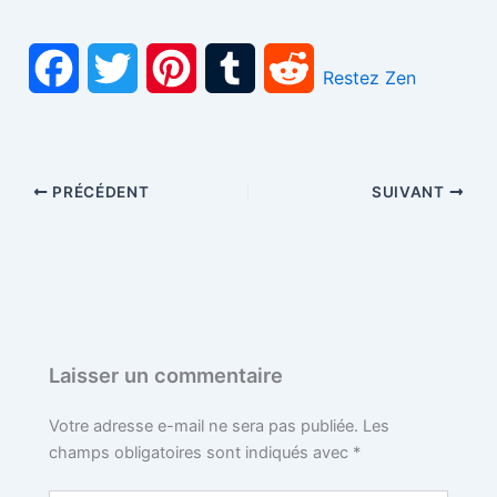
F
T
P
T
R
Restez Zen
a
w
i
u
e
c
i
n
m
d
PRÉCÉDENT
SUIVANT
e
t
t
b
d
b
t
e
l
i
o
e
r
r
t
o
r
e
Laisser un commentaire
k
s
Votre adresse e-mail ne sera pas publiée.
Les
champs obligatoires sont indiqués avec
*
t