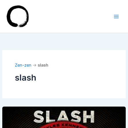
Aller
au
contenu
Zen-zen
→
slash
slash