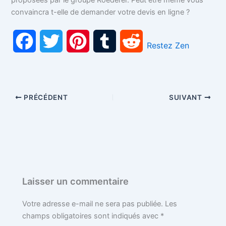
convaincra t-elle de demander votre devis en ligne ?
F
T
P
T
R
Restez Zen
a
w
i
u
e
c
i
n
m
d
PRÉCÉDENT
SUIVANT
e
t
t
b
d
b
t
e
l
i
o
e
r
r
t
o
r
e
Laisser un commentaire
k
s
Votre adresse e-mail ne sera pas publiée.
Les
champs obligatoires sont indiqués avec
*
t