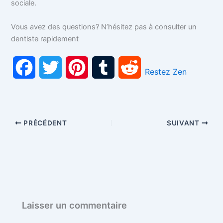
sociale.
Vous avez des questions? N’hésitez pas à consulter un
dentiste rapidement
F
T
P
T
R
Restez Zen
a
w
i
u
e
c
i
n
m
d
PRÉCÉDENT
SUIVANT
e
t
t
b
d
b
t
e
l
i
o
e
r
r
t
o
r
e
Laisser un commentaire