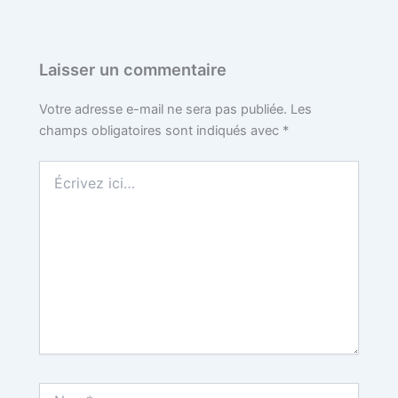
o
e
r
r
t
o
r
e
Laisser un commentaire
k
s
Votre adresse e-mail ne sera pas publiée.
Les
champs obligatoires sont indiqués avec
*
t
Écrivez
ici…
Nom*