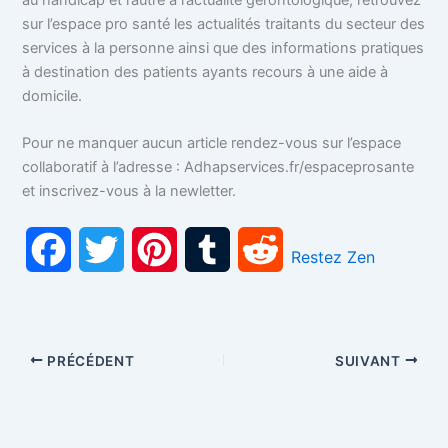
sur l’espace pro santé les actualités traitants du secteur des
services à la personne ainsi que des informations pratiques
à destination des patients ayants recours à une aide à
domicile.
Pour ne manquer aucun article rendez-vous sur l’espace
collaboratif à l’adresse : Adhapservices.fr/espaceprosante
et inscrivez-vous à la newletter.
F
T
P
T
R
Restez Zen
a
w
i
u
e
c
i
n
m
d
PRÉCÉDENT
SUIVANT
e
t
t
b
d
b
t
e
l
i