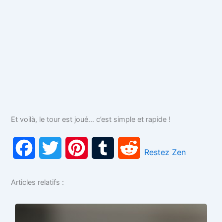
Et voilà, le tour est joué… c’est simple et rapide !
F
T
P
T
R
Restez Zen
a
w
i
u
e
Articles relatifs :
c
i
n
m
d
e
t
t
b
d