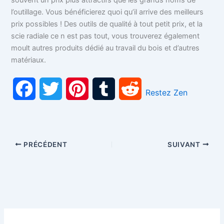
l’outillage. Vous bénéficierez quoi qu’il arrive des meilleurs
prix possibles ! Des outils de qualité à tout petit prix, et la
scie radiale ce n est pas tout, vous trouverez également
moult autres produits dédié au travail du bois et d’autres
matériaux.
F
T
P
T
R
Restez Zen
a
w
i
u
e
c
i
n
m
d
PRÉCÉDENT
SUIVANT
e
t
t
b
d
b
t
e
l
i
o
e
r
r
t
o
r
e