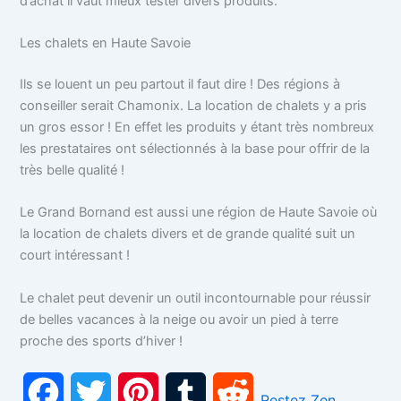
d’achat il vaut mieux tester divers produits.
Les chalets en Haute Savoie
Ils se louent un peu partout il faut dire ! Des régions à
conseiller serait Chamonix. La location de chalets y a pris
un gros essor ! En effet les produits y étant très nombreux
les prestataires ont sélectionnés à la base pour offrir de la
très belle qualité !
Le Grand Bornand est aussi une région de Haute Savoie où
la location de chalets divers et de grande qualité suit un
court intéressant !
Le chalet peut devenir un outil incontournable pour réussir
de belles vacances à la neige ou avoir un pied à terre
proche des sports d’hiver !
F
T
P
T
R
Restez Zen