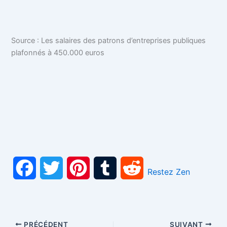
Source : Les salaires des patrons d’entreprises publiques
plafonnés à 450.000 euros
F
T
P
T
R
Restez Zen
a
w
i
u
e
c
i
n
m
d
PRÉCÉDENT
SUIVANT