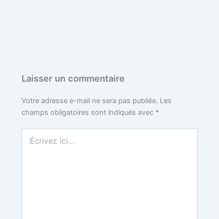
e
t
t
b
d
b
t
e
l
i
o
e
r
r
t
o
r
e
Laisser un commentaire
k
s
Votre adresse e-mail ne sera pas publiée.
Les
champs obligatoires sont indiqués avec
*
t
Écrivez
ici…