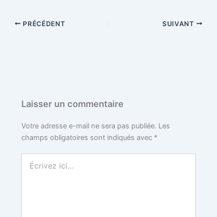
c
i
n
m
d
PRÉCÉDENT
SUIVANT
e
t
t
b
d
b
t
e
l
i
o
e
r
r
t
o
r
e
Laisser un commentaire
k
s
Votre adresse e-mail ne sera pas publiée.
Les
champs obligatoires sont indiqués avec
*
t
Écrivez
ici…