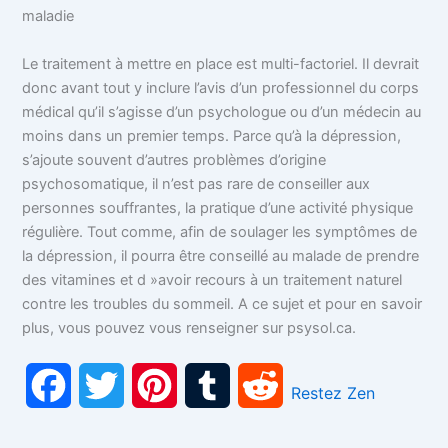
maladie
Le traitement à mettre en place est multi-factoriel. Il devrait
donc avant tout y inclure l’avis d’un professionnel du corps
médical qu’il s’agisse d’un psychologue ou d’un médecin au
moins dans un premier temps. Parce qu’à la dépression,
s’ajoute souvent d’autres problèmes d’origine
psychosomatique, il n’est pas rare de conseiller aux
personnes souffrantes, la pratique d’une activité physique
régulière. Tout comme, afin de soulager les symptômes de
la dépression, il pourra être conseillé au malade de prendre
des vitamines et d »avoir recours à un traitement naturel
contre les troubles du sommeil. A ce sujet et pour en savoir
plus, vous pouvez vous renseigner sur psysol.ca.
F
T
P
T
R
Restez Zen
a
w
i
u
e