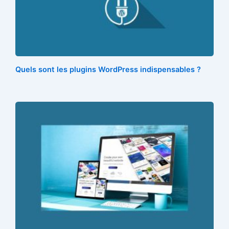
o
r
e
k
s
t
Quels sont les plugins WordPress indispensables ?