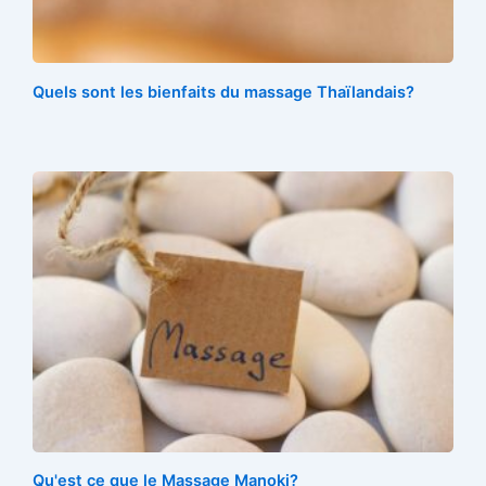
k
s
t
Quels sont les bienfaits du massage Thaïlandais?
Qu'est ce que le Massage Manoki?