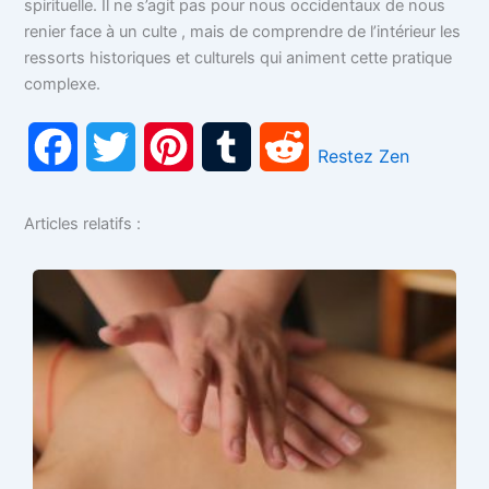
spirituelle. Il ne s’agit pas pour nous occidentaux de nous
renier face à un culte , mais de comprendre de l’intérieur les
ressorts historiques et culturels qui animent cette pratique
complexe.
F
T
P
T
R
Restez Zen
a
w
i
u
e
Articles relatifs :
c
i
n
m
d
e
t
t
b
d
b
t
e
l
i
o
e
r
r
t
o
r
e