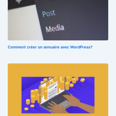
o
e
r
r
t
o
r
e
k
s
t
Comment créer un annuaire avec WordPress?