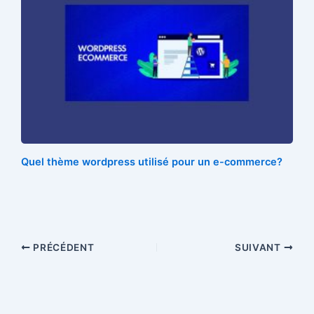
Quel thème wordpress utilisé pour un e-commerce?
PRÉCÉDENT
SUIVANT