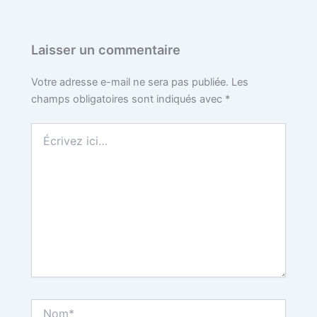
Laisser un commentaire
Votre adresse e-mail ne sera pas publiée.
Les
champs obligatoires sont indiqués avec
*
Écrivez
ici…
Nom*