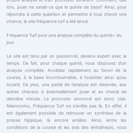
lors, jouer ne serait-ce que le quinte de base? Ainsi, pour
répondre à cette question et permettre à tous d’avoir une
chance, le site fréquence turf a été lancé.
Fréquence Turf pour une analyse complète du quinté+ du
jour
Le site est tenu par un passionné, devenu expert avec le
temps. De fait, pour chaque quinté, vous disposez d’un
analyse complète. Accédez rapidement au favori de la
course, à la base incontournable, à l’outsider ainsi qu’au
tocard. De plus, une partie de l’analyse est réservée, aux
autres chevaux à éventuellement jouer et au cheval de
dernière minute. Le pronostic annoncé est donc clair.
Néanmoins, Fréquence Turf ne s’arrête pas là. En effet, il
est également possible de retrouver un synthèse de la
presse hippique, là encore entière. Ainsi, entre les
conditions de la course et les avis des entraîneurs, vous