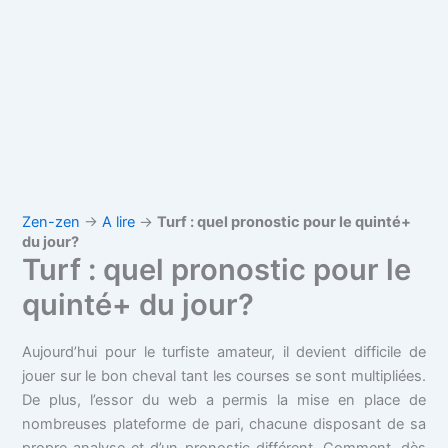
Zen-zen
→
A lire
→
Turf : quel pronostic pour le quinté+
du jour?
Turf : quel pronostic pour le
quinté+ du jour?
Aujourd’hui pour le turfiste amateur, il devient difficile de
jouer sur le bon cheval tant les courses se sont multipliées.
De plus, l’essor du web a permis la mise en place de
nombreuses plateforme de pari, chacune disposant de sa
propre analyse et d’un pronostic différent. Comment, dès