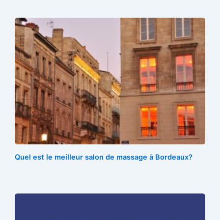
c
i
n
m
d
e
t
t
b
d
b
t
e
l
i
o
e
r
r
t
o
r
e
k
s
t
Quel est le meilleur salon de massage à Bordeaux?