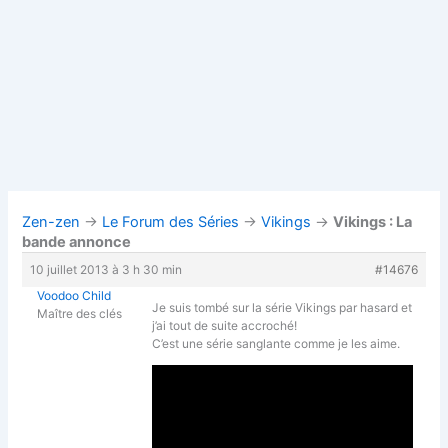
Zen-zen
→
Le Forum des Séries
→
Vikings
→
Vikings : La
bande annonce
10 juillet 2013 à 3 h 30 min
#14676
Voodoo Child
Je suis tombé sur la série Vikings par hasard et
Maître des clés
j’ai tout de suite accroché!
C’est une série sanglante comme je les aime.