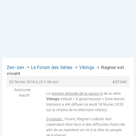
Zen-zen
→
Le Forum des Séries
→
Vikings
→
Ragnar est
vivant
20 février 2016 à 22 h 58 min
#37340
Anonyme
Le
premier épisode de la saison 4
de la série
Inactif
Vikings
intitulé « A good treason » (Une bonne
trahison) a été diffusé
ce jeudi 18 février 2016
sur la chaîne de la télévision
History
.
Synopsis :
Vivant, Ragnar Lodbrok doit
cependant faire face à des difficultés fratricide
afin de se maintenir en roi à la tête du peuple
de Kattegat.