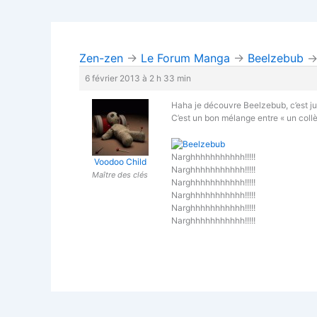
Zen-zen
→
Le Forum Manga
→
Beelzebub
6 février 2013 à 2 h 33 min
Haha je découvre Beelzebub, c’est ju
C’est un bon mélange entre « un collèg
Narghhhhhhhhhhh!!!!!
Voodoo Child
Narghhhhhhhhhhh!!!!!
Maître des clés
Narghhhhhhhhhhh!!!!!
Narghhhhhhhhhhh!!!!!
Narghhhhhhhhhhh!!!!!
Narghhhhhhhhhhh!!!!!