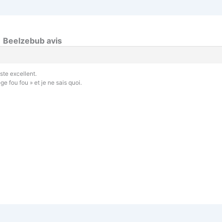
→
Beelzebub avis
ste excellent.
e fou fou » et je ne sais quoi.