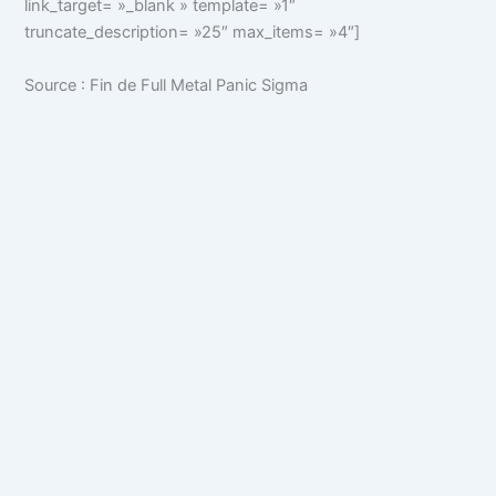
link_target= »_blank » template= »1″
truncate_description= »25″ max_items= »4″]
Source : Fin de Full Metal Panic Sigma