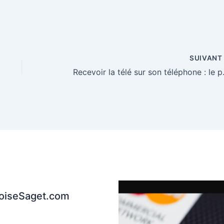
SUIVAN
Recevoir la té
coiseSaget.com