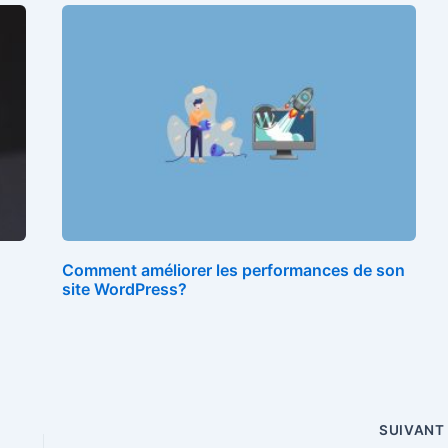
Comment améliorer les performances de son
site WordPress?
SUIVAN