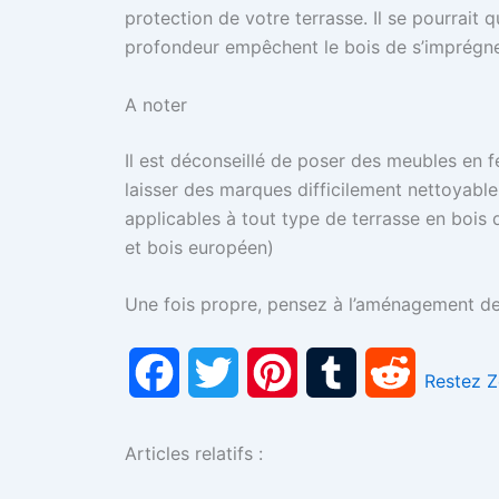
protection de votre terrasse. Il se pourrait
profondeur empêchent le bois de s’imprégne
A noter
Il est déconseillé de poser des meubles en f
laisser des marques difficilement nettoyable
applicables à tout type de terrasse en bois q
et bois européen)
Une fois propre, pensez à l’aménagement de 
F
T
P
T
R
Restez 
a
w
i
u
e
Articles relatifs :
c
i
n
m
d