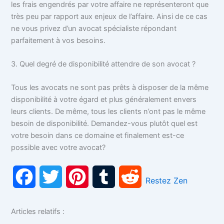
les frais engendrés par votre affaire ne représenteront que
très peu par rapport aux enjeux de l’affaire. Ainsi de ce cas
ne vous privez d’un avocat spécialiste répondant
parfaitement à vos besoins.
3. Quel degré de disponibilité attendre de son avocat ?
Tous les avocats ne sont pas prêts à disposer de la même
disponibilité à votre égard et plus généralement envers
leurs clients. De même, tous les clients n’ont pas le même
besoin de disponibilité. Demandez-vous plutôt quel est
votre besoin dans ce domaine et finalement est-ce
possible avec votre avocat?
F
T
P
T
R
Restez Zen
a
w
i
u
e
Articles relatifs :
c
i
n
m
d